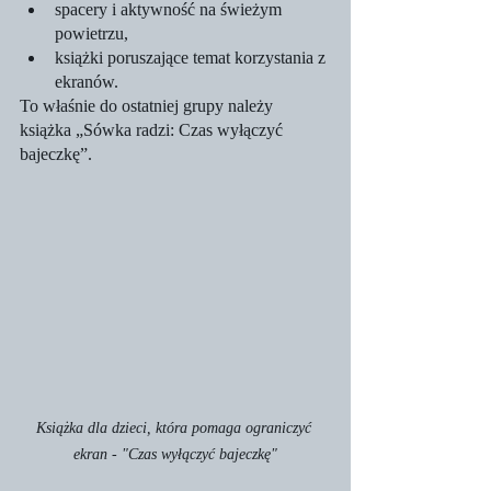
spacery i aktywność na świeżym 
powietrzu,
książki poruszające temat korzystania z 
ekranów.
To właśnie do ostatniej grupy należy 
książka „Sówka radzi: Czas wyłączyć 
bajeczkę”.
Książka dla dzieci, która pomaga ograniczyć 
ekran - "Czas wyłączyć bajeczkę"