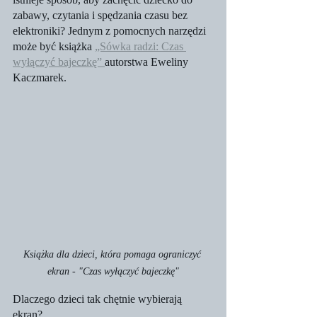
zabawy, czytania i spędzania czasu bez 
elektroniki? Jednym z pomocnych narzędzi 
może być książka 
„Sówka radzi: Czas 
wyłączyć bajeczkę” 
autorstwa Eweliny 
Kaczmarek.
Książka dla dzieci, która pomaga ograniczyć 
ekran - "Czas wyłączyć bajeczkę"
Dlaczego dzieci tak chętnie wybierają 
ekran?