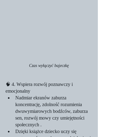
Czas wyłączyć bajeczkę
🧠 4. Wspiera rozwój poznawczy i 
emocjonalny
Nadmiar ekranów zaburza 
koncentrację, zdolność rozumienia 
dwuwymiarowych bodźców, zaburza 
sen, rozwój mowy czy umiejętności 
społecznych .
Dzięki książce dziecko uczy się 