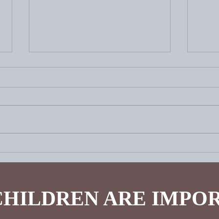
Jak pomóc dziecku
Z cz
zaaklimatyzować się na
się n
emigracji?
CHILDREN ARE IMPO