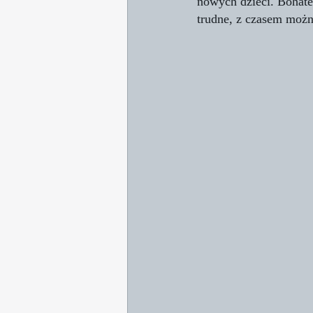
nowych dzieci. Bohate
trudne, z czasem możn