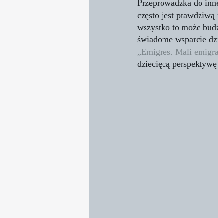
Przeprowadzka do inne
często jest prawdziwą
wszystko to może budz
świadome wsparcie dzi
„Emigres. Mali emigra
dziecięcą perspektywę 