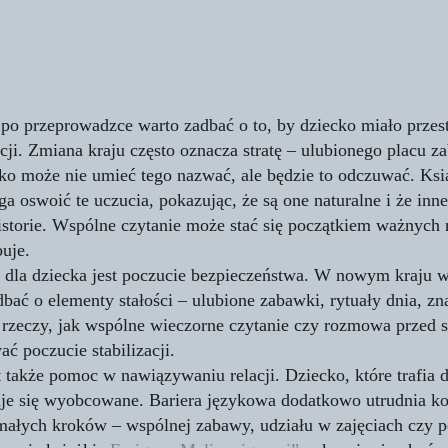
 po przeprowadzce warto zadbać o to, by dziecko miało przes
i. Zmiana kraju często oznacza stratę – ulubionego placu za
ko może nie umieć tego nazwać, ale będzie to odczuwać. Ksi
a oswoić te uczucia, pokazując, że są one naturalne i że inne
storie. Wspólne czytanie może stać się początkiem ważnych
uje.
la dziecka jest poczucie bezpieczeństwa. W nowym kraju ws
dbać o elementy stałości – ulubione zabawki, rytuały dnia, zn
 rzeczy, jak wspólne wieczorne czytanie czy rozmowa przed
ać poczucie stabilizacji.
także pomoc w nawiązywaniu relacji. Dziecko, które trafia 
uje się wyobcowane. Bariera językowa dodatkowo utrudnia k
małych kroków – wspólnej zabawy, udziału w zajęciach czy 