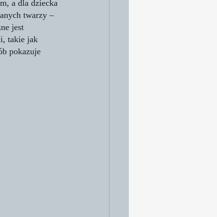
, a dla dziecka 
nanych twarzy – 
ne jest 
 takie jak 
ób pokazuje 