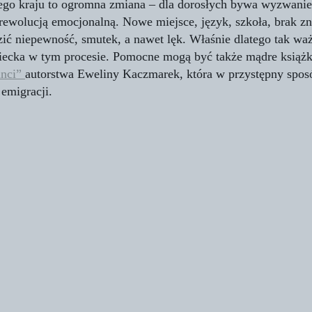
go kraju to ogromna zmiana – dla dorosłych bywa wyzwaniem
 rewolucją emocjonalną. Nowe miejsce, język, szkoła, brak z
ić niepewność, smutek, a nawet lęk. Właśnie dlatego tak waż
ecka w tym procesie. Pomocne mogą być także mądre książki,
nci” 
autorstwa Eweliny Kaczmarek, która w przystępny spos
emigracji.