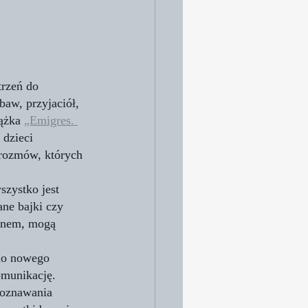
trzeń do 
baw, przyjaciół, 
ążka 
„Emigres. 
 dzieci 
 rozmów, których 
zystko jest 
ane bajki czy 
 snem, mogą 
do nowego 
omunikację. 
poznawania 