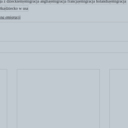
ja z dzieckiem
emigracja anglia
emigracja francja
emigracja holandia
emigracja
żka
dziecko w usa
 na emigracji