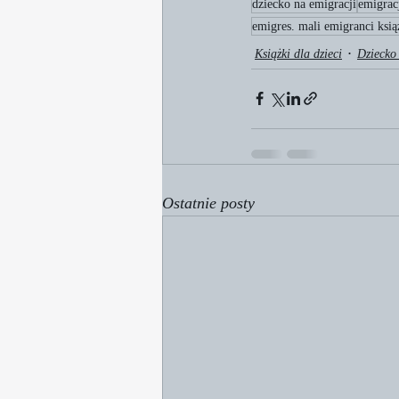
dziecko na emigracji
emigrac
emigres. mali emigranci ksią
Książki dla dzieci
Dziecko
Ostatnie posty