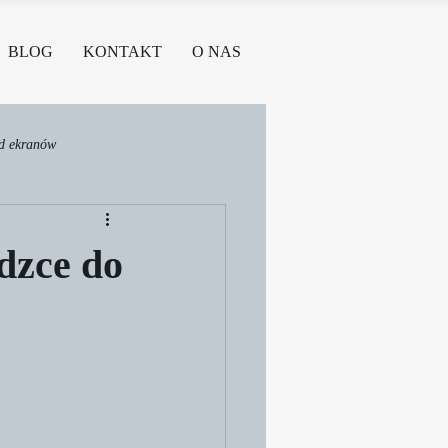
BLOG
KONTAKT
O NAS
od ekranów
dzce do