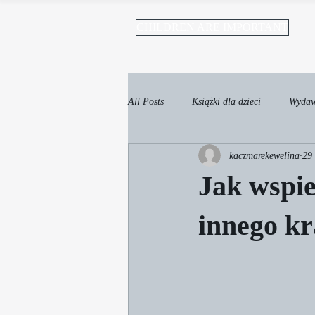
CHILDREN ARE IMPORTANT
All Posts
Książki dla dzieci
Wydawa
kaczmarekewelina
29
Kosmoboty - książki o rodzeństwie
Jak wspie
innego kr