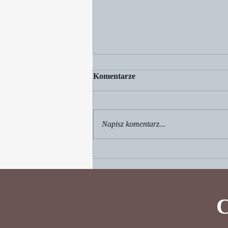
Komentarze
Napisz komentarz...
Jak pomóc dziecku, gdy boi się
przeprowadzki za granicę?
Wsparciem jest książka
"Emigres. Mali emigranci".