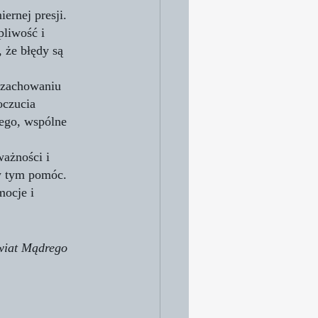
ernej presji. 
liwość i 
 że błędy są 
 zachowaniu 
oczucia 
ego, wspólne 
ażności i 
w tym pomóc. 
ocje i 
Świat Mądrego 