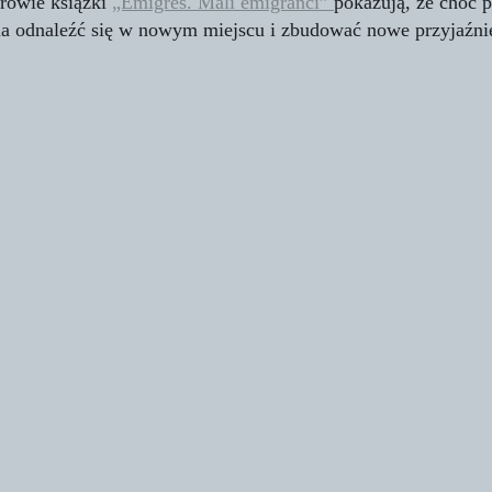
rowie książki 
„Emigres. Mali emigranci” 
pokazują, że choć 
a odnaleźć się w nowym miejscu i zbudować nowe przyjaźni