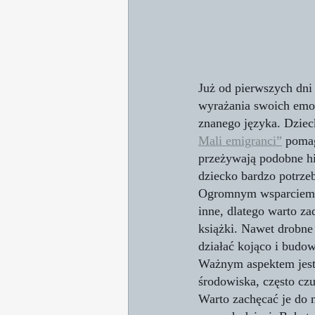
Już od pierwszych dni
wyrażania swoich emocj
znanego języka. Dziec
Mali emigranci”
 pomag
przeżywają podobne hi
dziecko bardzo potrzeb
Ogromnym wsparciem d
inne, dlatego warto za
książki. Nawet drobne
działać kojąco i budow
Ważnym aspektem jest 
środowiska, często cz
Warto zachęcać je do 