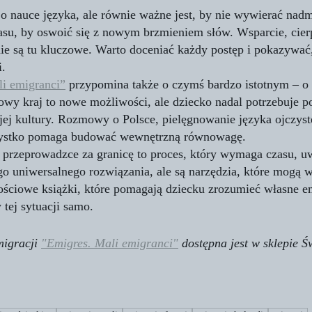
 nauce języka, ale równie ważne jest, by nie wywierać nadmi
asu, by oswoić się z nowym brzmieniem słów. Wsparcie, cierp
 są tu kluczowe. Warto doceniać każdy postęp i pokazywać,
i.
i emigranci”
 przypomina także o czymś bardzo istotnym – o
owy kraj to nowe możliwości, ale dziecko nadal potrzebuje p
jej kultury. Rozmowy o Polsce, pielęgnowanie języka ojczyst
zystko pomaga budować wewnętrzną równowagę.
 przeprowadzce za granicę to proces, który wymaga czasu, uw
go uniwersalnego rozwiązania, ale są narzędzia, które mogą 
ościowe książki, które pomagają dziecku zrozumieć własne em
 tej sytuacji samo.
migracji 
"Emigres. Mali emigranci"
 dostępna jest w sklepie 