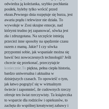
odwiedza ją koleżanka, szybko pochłania 
posiłek, byleby tylko wrócić przed 
ekran.Pewnego dnia rozpętuje się burza, jest 
awaria prądu i telewizor nie działa. To 
wywołuje w Zosi skrajne emocje, nad 
którymi trudno jej zapanować, sówka jest 
zła i zdruzgotana. Na szczęście istnieją 
przecież inne sposoby na spędzenie czasu 
razem z mamą. Jakie? I czy sówka 
przypomni sobie, jak wspaniale można się 
bawić bez nowoczesnych technologii? Jeśli 
chcecie się przekonać, przeczytajcie 
koniecznie.To
 piękna, pełna ciepła historia, 
bardzo uniwersalna i aktualna w 
dzisiejszych czasach. To opowieść o tym, 
jak łatwo pogrążyć się w wirtualnym 
świecie i zapomnieć, ile cudownych rzeczy 
oferuje ten świat rzeczywisty. Ta książeczka 
to wsparcie dla rodziców i opiekunów, to 
zachęta do wspólnej kreatywnej zabawy i 