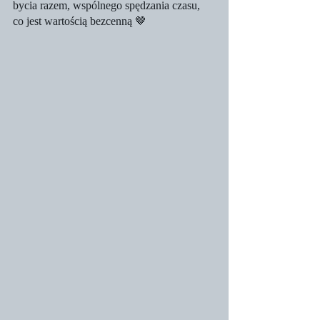
bycia razem, wspólnego spędzania czasu, 
co jest wartością bezcenną 🤎