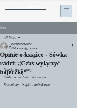
CHILDREN ARE IMPORTANT
Post
All Posts
kaczmarekewelina
All Posts
9 lut
5 minut(y) czytania
Opinie o książce - Sówka
Książki dla dzieci
radzi: „Czas wyłączyć
Wydawanie książek dla dzieci
Dziecko na emigracji
bajeczkę”
Uzależnienia dzieci od ekranów
Kosmoboty - książki o rodzeństwie