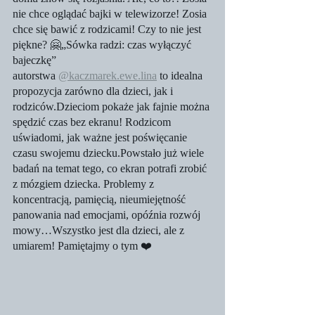
nie chce oglądać bajki w telewizorze! Zosia 
chce się bawić z rodzicami! Czy to nie jest 
piękne? 🤗„Sówka radzi: czas wyłączyć 
bajeczkę” 
autorstwa 
@kaczmarek.ewe.lina
 to idealna 
propozycja zarówno dla dzieci, jak i 
rodziców.Dzieciom pokaże jak fajnie można 
spędzić czas bez ekranu! Rodzicom 
uświadomi, jak ważne jest poświęcanie 
czasu swojemu dziecku.Powstało już wiele 
badań na temat tego, co ekran potrafi zrobić 
z mózgiem dziecka. Problemy z 
koncentracją, pamięcią, nieumiejętność 
panowania nad emocjami, opóźnia rozwój 
mowy…Wszystko jest dla dzieci, ale z 
umiarem! Pamiętajmy o tym ❤️