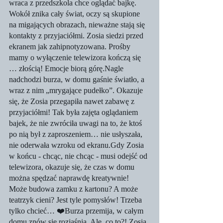
wraca z przedszkola chce oglądać bajkę. 
Wokół znika cały świat, oczy są skupione 
na migających obrazach, nieważne stają się 
kontakty z przyjaciółmi. Zosia siedzi przed 
ekranem jak zahipnotyzowana. Prośby 
mamy o wyłączenie telewizora kończą się 
… złością! Emocje biorą górę.Nagle 
nadchodzi burza, w domu gaśnie światło, a 
wraz z nim „mrygające pudełko”. Okazuje 
się, że Zosia przegapiła nawet zabawę z 
przyjaciółmi! Tak była zajęta oglądaniem 
bajek, że nie zwróciła uwagi na to, że ktoś 
po nią był z zaproszeniem… nie usłyszała, 
nie oderwała wzroku od ekranu.Gdy Zosia 
w końcu - chcąc, nie chcąc - musi odejść od 
telewizora, okazuje się, że czas w domu 
można spędzać naprawdę kreatywnie! 
Może budowa zamku z kartonu? A może 
teatrzyk cieni? Jest tyle pomysłów! Trzeba 
tylko chcieć… ❤️Burza przemija, w całym 
domu znów się rozjaśnia. Ale, co to?! Zosia 