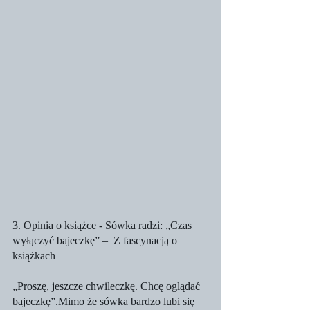
3. Opinia o książce - Sówka radzi: „Czas 
wyłączyć bajeczkę” –  Z fascynacją o 
książkach
„Proszę, jeszcze chwileczkę. Chcę oglądać 
bajeczkę”.Mimo że sówka bardzo lubi się 