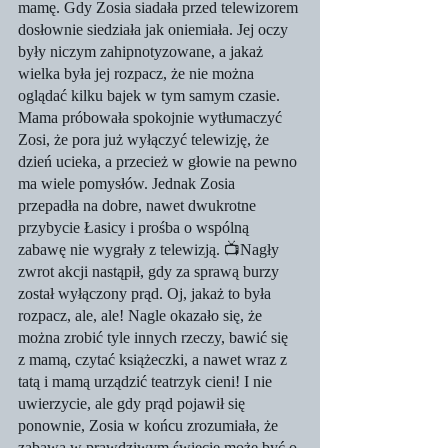
mamę. Gdy Zosia siadała przed telewizorem 
dosłownie siedziała jak oniemiała. Jej oczy 
były niczym zahipnotyzowane, a jakaż 
wielka była jej rozpacz, że nie można 
oglądać kilku bajek w tym samym czasie. 
Mama próbowała spokojnie wytłumaczyć 
Zosi, że pora już wyłączyć telewizję, że 
dzień ucieka, a przecież w głowie na pewno 
ma wiele pomysłów. Jednak Zosia 
przepadła na dobre, nawet dwukrotne 
przybycie Łasicy i prośba o wspólną 
zabawę nie wygrały z telewizją. 📺Nagły 
zwrot akcji nastąpił, gdy za sprawą burzy 
został wyłączony prąd. Oj, jakaż to była 
rozpacz, ale, ale! Nagle okazało się, że 
można zrobić tyle innych rzeczy, bawić się 
z mamą, czytać książeczki, a nawet wraz z 
tatą i mamą urządzić teatrzyk cieni! I nie 
uwierzycie, ale gdy prąd pojawił się 
ponownie, Zosia w końcu zrozumiała, że 
zabawa w prawdziwym świecie może być o 