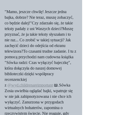
"Mamo, jeszcze chwilę! Jeszcze jedna 
bajka, dobrze? Nie teraz, muszę zobaczyć, 
co będzie dalej!"Czy zdarzało się, że takie 
teksty padały z ust Waszych dzieci?Muszę 
przyznać, że ja takie teksty słyszałam i to 
nie raz... Co zrobić w takiej sytuacji? Jak 
zachęcić dzieci do odejścia od ekranu 
telewizora?To czasami trudne zadanie. I tu z 
pomocą przychodzi nam cudowna książka 
"Sówka radzi: Czas wyłączyć bajeczkę", 
która dołączyła do naszej domowej 
biblioteczki dzięki współpracy 
recenzenckiej 
z 
@wyd.childrenareimportant
 📖.Sówka 
Zosia uwielbia oglądać bajki, wpatruje się 
w nie jak zahipnotyzowana i nie chce ich 
wyłączyć. Zanurzona w przygodach 
wirtualnych bohaterów, zapomina o 
rzeczywistym świecie. Nie reaguje, gdy 