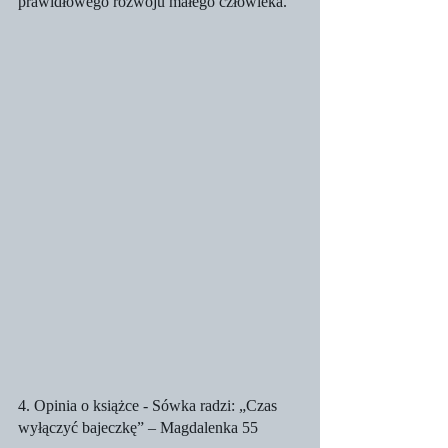
prawidłowego rozwoju małego człowieka.
4. Opinia o książce - Sówka radzi: „Czas 
wyłączyć bajeczkę” – Magdalenka 55