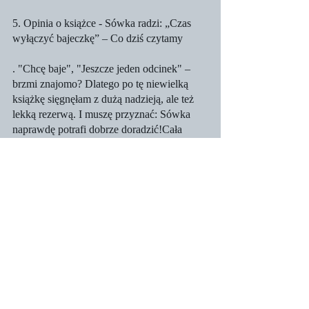
5. Opinia o książce - Sówka radzi: „Czas 
wyłączyć bajeczkę” – Co dziś czytamy
. "Chcę baje", "Jeszcze jeden odcinek" – 
brzmi znajomo? Dlatego po tę niewielką 
książkę sięgnęłam z dużą nadzieją, ale też 
lekką rezerwą. I muszę przyznać: Sówka 
naprawdę potrafi dobrze doradzić!Cała 
bajka od początku do końca ma spokojny, 
wspierający ton. Bez straszenia, bez 
wymuszania i bez pokazywania dorosłego 
w roli "tego złego, który czegoś zakazuje". 
Historia pokazuje, że koniec ekranu nie 
oznacza końca przyjemności. Wręcz 
przeciwnie – pojawia się okazja do innych, 
równie ważnych doświadczeń.Z każdym 
kolejnym czytaniem coraz bardziej 
przekonywała mnie do siebie ta książka. Bo 
ona naprawdę pomaga, dając pretekst do 