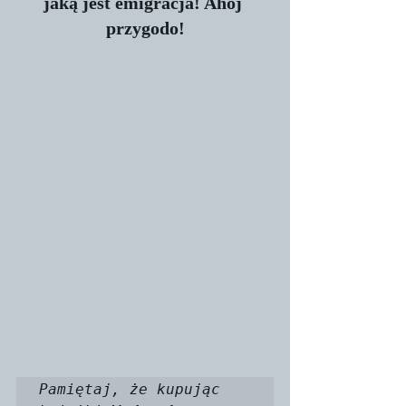
jaką jest emigracja! Ahoj 
przygodo!
Pamiętaj, że kupując 