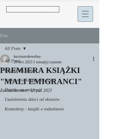
CHILDREN ARE IMPORTANT
Post
All Posts
kaczmarekewelina
All Posts
29 wrz 2023
1 minut(y) czytania
PREMIERA KSIĄŻKI
Książki dla dzieci
"MALI EMIGRANCI"
Wydawanie książek dla dzieci
Dziecko na emigracji
Zaktualizowano:
13 paź 2023
Uzależnienia dzieci od ekranów
Kosmoboty - książki o rodzeństwie