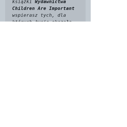
książki 
Wydawnictwa 
Children Are Important
wspierasz tych, dla 
których życie okazało 
się być mniej łaskawe.

Wydawnictwo Children 
Are Important tworzy 
treści z myślą o 
dzieciach, ale oprócz 
popularyzownia 
czytelnictwa wśród 
dzieci, wspiera je 
także finansowo.
Książkę zamówisz tutaj: