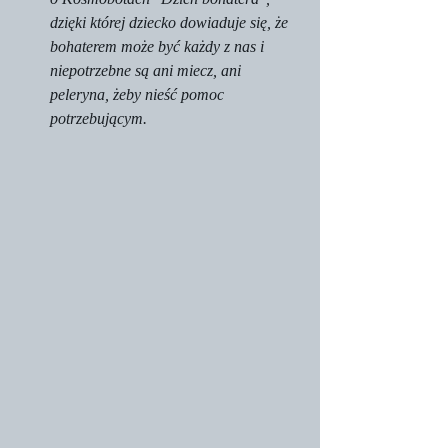
dzięki której dziecko dowiaduje się, że 
bohaterem może być każdy z nas i 
niepotrzebne są ani miecz, ani 
peleryna, żeby nieść pomoc 
potrzebującym. 