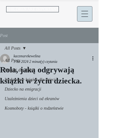
CHILDREN ARE IMPORTANT
Post
All Posts
kaczmarekewelina
All Posts
5 lut 2024
2 minut(y) czytania
Rola, jaką odgrywają
Książki dla dzieci
książki w życiu dziecka.
Wydawanie książek dla dzieci
Dziecko na emigracji
Uzależnienia dzieci od ekranów
Kosmoboty - książki o rodzeństwie