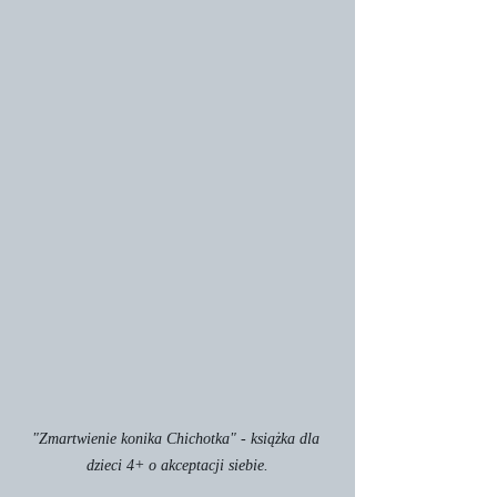
"Zmartwienie konika Chichotka" - książka dla 
dzieci 4+ o akceptacji siebie.