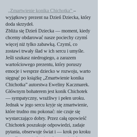
„Zmartwienie konika Chichotka” 
– 
wyjątkowy prezent na Dzień Dziecka, który 
doda skrzydeł.
Zbliża się Dzień Dziecka — moment, kiedy 
chcemy obdarować nasze pociechy czymś 
więcej niż tylko zabawką. Czymś, co 
zostawi trwały ślad w ich sercu i umyśle. 
Jeśli szukasz niedrogiego, a zarazem 
wartościowego prezentu, który poruszy 
emocje i wesprze dziecko w rozwoju, warto 
sięgnąć po książkę „Zmartwienie konika 
Chichotka” autorstwa Eweliny Kaczmarek.
Głównym bohaterem jest konik Chichotek 
— sympatyczny, wrażliwy i pełen uroku. 
Jednak w jego sercu kryje się zmartwienie, 
które trudno mu pokonać: nie czuje się 
wystarczająco dobry. Przez całą opowieść 
Chichotek poszukuje odpowiedzi, zadaje 
pytania, obserwuje świat i — krok po kroku 