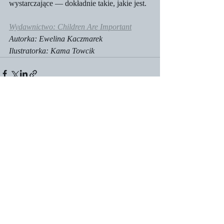
wystarczające — dokładnie takie, jakie jest.
Wydawnictwo: Children Are Important
Autorka: Ewelina Kaczmarek 
Ilustratorka: Kama Towcik 
Ostatnie posty
Zobacz wszystkie